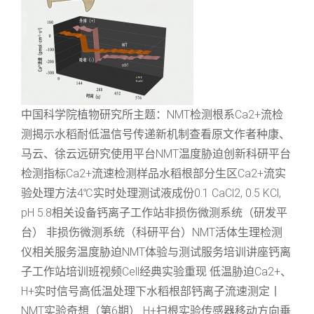
中国科学院植物研究所主题：NMT检测根系Ca2+流检
测揭示水稻耐低温信号传递新机制查看原文作者种康、
马云、徐云远研究使用平台NMT温度胁迫创新科研平台
检测指标Ca2+流速检测样品水稻根部分生区Ca2+流实
验处理方法4℃实时处理测试液成份0.1 CaCl2, 0.5 KCl,
pH 5.8相关设备钙离子工作站非损伤微测系统（研发平
台） 非损伤微测系统（科研平台）NMT活体生理检测
仪相关服务温度胁迫NMT体验与测试服务培训讲座钙离
子工作站培训班视频Cell经典实验重现 低温胁迫Ca2+、
H+实时信号高低温处理下水稻根部钙离子流速测定丨
NMT实验奇想（第6期） H+扫根实验传感器移动方向垂