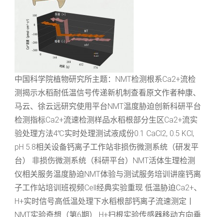
中国科学院植物研究所主题：NMT检测根系Ca2+流检
测揭示水稻耐低温信号传递新机制查看原文作者种康、
马云、徐云远研究使用平台NMT温度胁迫创新科研平台
检测指标Ca2+流速检测样品水稻根部分生区Ca2+流实
验处理方法4℃实时处理测试液成份0.1 CaCl2, 0.5 KCl,
pH 5.8相关设备钙离子工作站非损伤微测系统（研发平
台） 非损伤微测系统（科研平台）NMT活体生理检测
仪相关服务温度胁迫NMT体验与测试服务培训讲座钙离
子工作站培训班视频Cell经典实验重现 低温胁迫Ca2+、
H+实时信号高低温处理下水稻根部钙离子流速测定丨
NMT实验奇想（第6期） H+扫根实验传感器移动方向垂