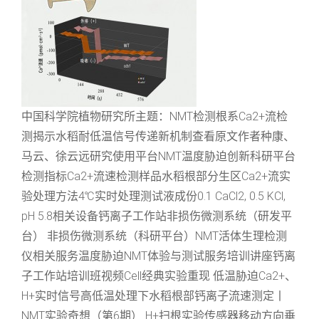
中国科学院植物研究所主题：NMT检测根系Ca2+流检
测揭示水稻耐低温信号传递新机制查看原文作者种康、
马云、徐云远研究使用平台NMT温度胁迫创新科研平台
检测指标Ca2+流速检测样品水稻根部分生区Ca2+流实
验处理方法4℃实时处理测试液成份0.1 CaCl2, 0.5 KCl,
pH 5.8相关设备钙离子工作站非损伤微测系统（研发平
台） 非损伤微测系统（科研平台）NMT活体生理检测
仪相关服务温度胁迫NMT体验与测试服务培训讲座钙离
子工作站培训班视频Cell经典实验重现 低温胁迫Ca2+、
H+实时信号高低温处理下水稻根部钙离子流速测定丨
NMT实验奇想（第6期） H+扫根实验传感器移动方向垂