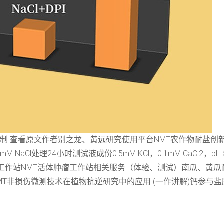
机制 查看原文作者别之龙、黄远研究使用平台NMT农作物耐盐创
NaCl处理24小时测试液成份0.5mM KCl，0.1mM CaCl
织工作站NMT活体肿瘤工作站相关服务（体验、测试）南瓜、黄瓜
MT非损伤微测技术在植物抗逆研究中的应用 (一作讲解)钙参与盐