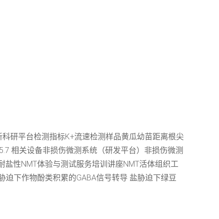
新科研平台检测指标K+流速检测样品黄瓜幼苗距离根尖
2，pH 5.7 相关设备非损伤微测系统（研发平台）非损伤微测
耐盐性NMT体验与测试服务培训讲座NMT活体组织工
胁迫下作物酚类积累的GABA信号转导 盐胁迫下绿豆