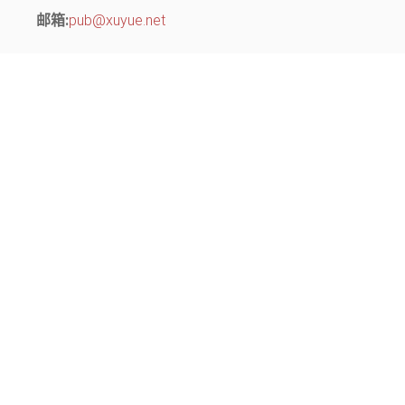
邮箱:
pub@xuyue.net
分部地址：
江苏省常州市钟楼区长江中路299号 中博创业园