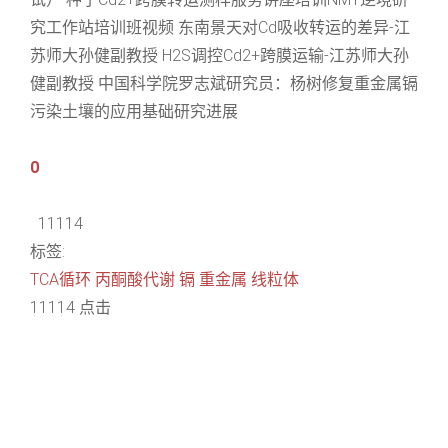
究工作站培训班视频 东南景天对Cd吸收转运的差异-江
苏师大孙健副教授 H2S调控Cd2+跨膜运输-江苏师大孙
健副教授 中国科学院罗志斌研究员：杨树修复重金属镉
污染土壤的应用基础研究进展
0
11114
标签:
TCA循环
丙酮酸代谢
镉
重金属
线粒体
11114 点击