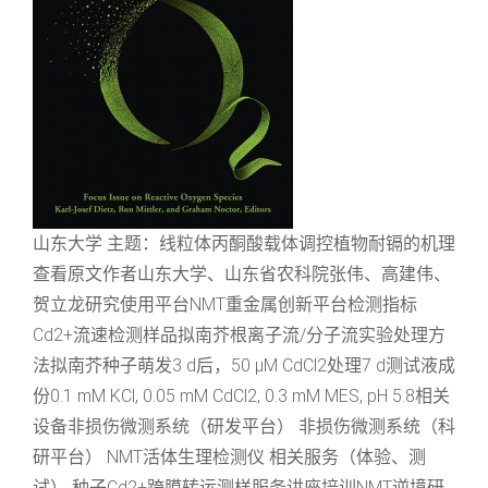
山东大学 主题：线粒体丙酮酸载体调控植物耐镉的机理
查看原文作者山东大学、山东省农科院张伟、高建伟、
贺立龙研究使用平台NMT重金属创新平台检测指标
Cd2+流速检测样品拟南芥根离子流/分子流实验处理方
法拟南芥种子萌发3 d后，50 μM CdCl2处理7 d测试液成
份0.1 mM KCl, 0.05 mM CdCl2, 0.3 mM MES, pH 5.8相关
设备非损伤微测系统（研发平台） 非损伤微测系统（科
研平台） NMT活体生理检测仪 相关服务（体验、测
试） 种子Cd2+跨膜转运测样服务讲座培训NMT逆境研