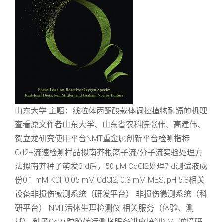
山东大学 主题：线粒体丙酮酸载体调控植物耐镉的机理
查看原文作者山东大学、山东省农科院张伟、高建伟、
贺立龙研究使用平台NMT重金属创新平台检测指标
Cd2+流速检测样品拟南芥根离子流/分子流实验处理方
法拟南芥种子萌发3 d后，50 μM CdCl2处理7 d测试液成
份0.1 mM KCl, 0.05 mM CdCl2, 0.3 mM MES, pH 5.8相关
设备非损伤微测系统（研发平台） 非损伤微测系统（科
研平台） NMT活体生理检测仪 相关服务（体验、测
试） 种子Cd2+跨膜转运测样服务讲座培训NMT逆境研