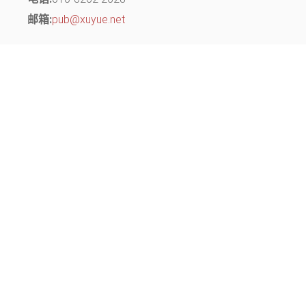
邮箱:
pub@xuyue.net
分部地址：
江苏省常州市钟楼区长江中路299号 中博创业园