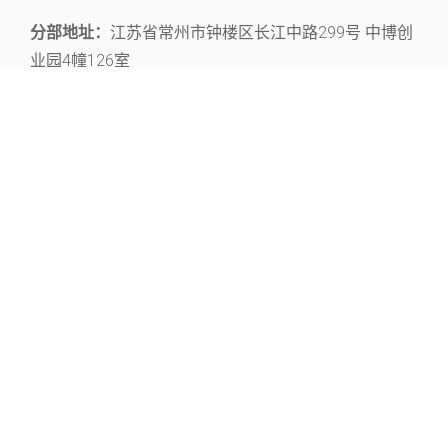
分部地址：
江苏省常州市钟楼区长江中路299号 中博创
业园4幢126室
关注官微，获取丰富的文献资源